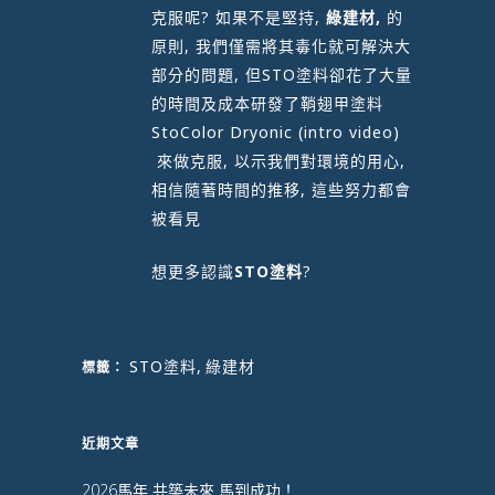
克服呢? 如果不是堅持,
綠建材,
的
原則, 我們僅需將其毒化就可解決大
部分的問題, 但STO塗料卻花了大量
的時間及成本研發了鞘翅甲塗料
StoColor Dryonic
(intro video)
來做克服, 以示我們對環境的用心,
相信隨著時間的推移, 這些努力都會
被看見
想更多認識
STO塗料
?
STO塗料
,
綠建材
標籤：
近期文章
2026馬年 共築未來 馬到成功！