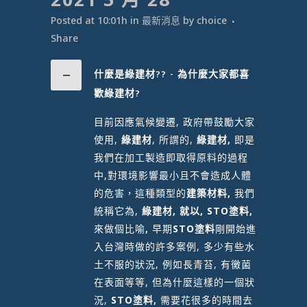
Posted at 10:01h
in
最新消息
by
choice
Share
什麼是綠建材?? - 為什麼大家都喜
歡綠建材?
目前因應氣候變遷, 政府帶鼓勵大家
使用,
綠建材
, 所謂的,
綠建材,
即是
我們在加工製造即取得原料的過程
中,對環境影響最小且不會造成人體
的危害，這種類型的
建築材料,
我們
統稱它為,
綠建材, 就以, STO塗料,
來做個比喻
,
早期
STO塗料
剛開始進
入台灣時做的許多案例, 多少有些水
土不服的狀況, 例如長青苔, 有黴菌
在表面等等, 但為什麼這樣的一個狀
況,
STO塗料,
需要花很多的時間去