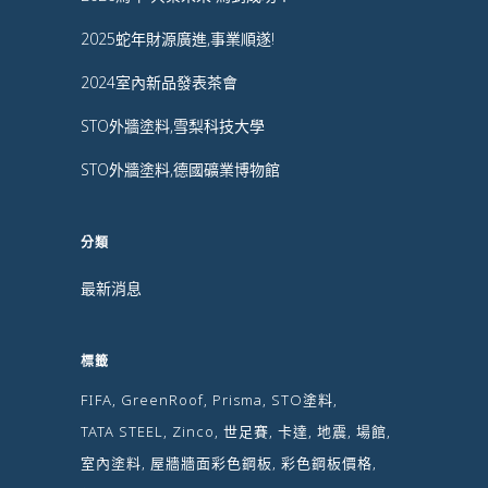
2025蛇年財源廣進,事業順遂!
2024室內新品發表茶會
STO外牆塗料,雪梨科技大學
STO外牆塗料,德國礦業博物館
分類
最新消息
標籤
FIFA
GreenRoof
Prisma
STO塗料
TATA STEEL
Zinco
世足賽
卡達
地震
場館
室內塗料
屋牆牆面彩色鋼板
彩色鋼板價格