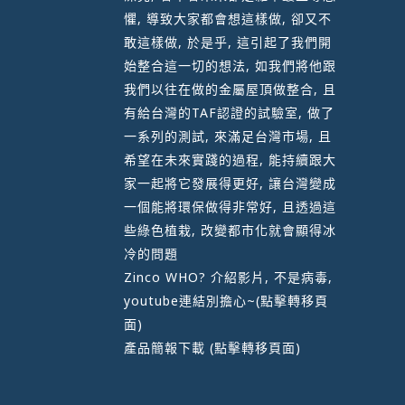
懼, 導致大家都會想這樣做, 卻又不
敢這樣做, 於是乎, 這引起了我們開
始整合這一切的想法, 如我們將他跟
我們以往在做的金屬屋頂做整合, 且
有給台灣的TAF認證的試驗室, 做了
一系列的測試, 來滿足台灣市場, 且
希望在未來實踐的過程, 能持續跟大
家一起將它發展得更好, 讓台灣變成
一個能將環保做得非常好, 且透過這
些綠色植栽, 改變都市化就會顯得冰
冷的問題
Zinco WHO? 介紹影片, 不是病毒,
youtube連結別擔心~
(點擊轉移頁
面)
產品簡報下載
(點擊轉移頁面)