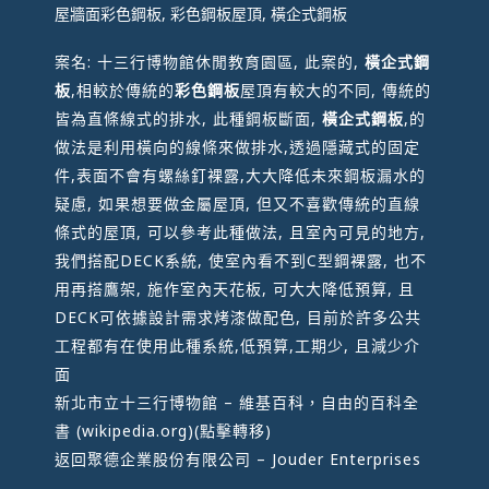
屋牆面彩色鋼板, 彩色鋼板屋頂, 橫企式鋼板
案名: 十三行博物館休閒教育園區, 此案的,
橫企式鋼
板
,相較於傳統的
彩色鋼板
屋頂有較大的不同, 傳統的
皆為直條線式的排水, 此種鋼板斷面,
橫企式鋼板
,的
做法是利用橫向的線條來做排水,透過隱藏式的固定
件,表面不會有螺絲釘裸露,大大降低未來鋼板漏水的
疑慮, 如果想要做金屬屋頂, 但又不喜歡傳統的直線
條式的屋頂, 可以參考此種做法, 且室內可見的地方,
我們搭配DECK系統, 使室內看不到C型鋼裸露, 也不
用再搭鷹架, 施作室內天花板, 可大大降低預算, 且
DECK可依據設計需求烤漆做配色, 目前於許多公共
工程都有在使用此種系統,低預算,工期少, 且減少介
面
新北市立十三行博物館 – 維基百科，自由的百科全
書 (wikipedia.org)
(點擊轉移)
返回
聚德企業股份有限公司 – Jouder Enterprises