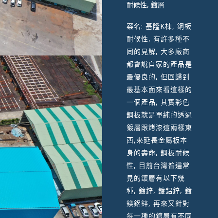
耐候性, 鍍層
案名: 基隆K棟, 鋼板
耐候性, 有許多種不
同的見解, 大多廠商
都會說自家的產品是
最優良的, 但回歸到
最基本面來看這樣的
一個產品, 其實彩色
鋼板就是單純的透過
鍍層跟烤漆這兩樣東
西,來延長金屬板本
身的壽命, 鋼板耐候
性, 目前台灣普遍常
見的鍍層有以下幾
種, 鍍鋅, 鍍鋁鋅, 鍍
鎂鋁鋅, 再來又針對
每一種的鍍層有不同