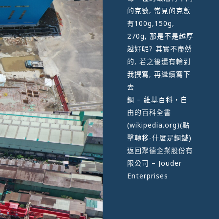
的克數, 常見的克數
有100g,150g,
270g, 那是不是越厚
越好呢? 其實不盡然
的, 若之後還有輪到
我撰寫, 再繼續寫下
去
鋼 – 維基百科，自
由的百科全書
(wikipedia.org)
(點
擊轉移-什麼是鋼鐵)
返回
聚德企業股份有
限公司 – Jouder
Enterprises