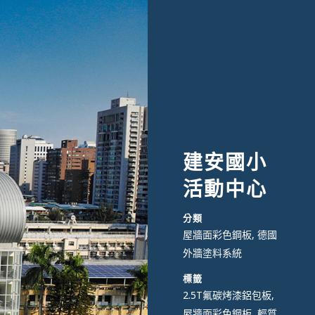
建安國小
活動中心
分類
屋牆面彩色鋼板, 德國
外牆塗料系統
標籤
2.5T氟碳烤漆鋁包板,
屋牆面彩色鋼板, 輕質