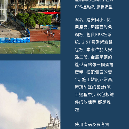
EPS板系統, 鋼板造型
案名, 建安國小, 使
用產品, 屋牆面彩色
鋼板, 輕質EPS板系
統, 2.5T氟碳烤漆鋁
包板, 本案位於大安
路二段, 金屬屋頂的
造型有點像一個蛋捲
蛋糕, 搭配側窗的變
化, 施工難度非常高,
屋頂防墜的設計(施
工過程中), 鋁包板鐵
件的放樣等,都是難
題
使用產品及參考資