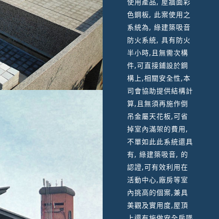
使用產品, 屋牆面彩
色鋼板, 此案使用之
系統為, 綠建築吸音
防火系統, 具有防火
半小時,且無需次構
件,可直接鋪設於鋼
構上,相關安全性,本
司會協助提供結構計
算,且無須再施作倒
吊金屬天花板,可省
掉室內滿架的費用,
不單如此此系統還具
有, 綠建築吸音, 的
認證,可有效利用在
活動中心,廠房等室
內挑高的個案,兼具
美觀及實用度,屋頂
上還有施做安全房墜