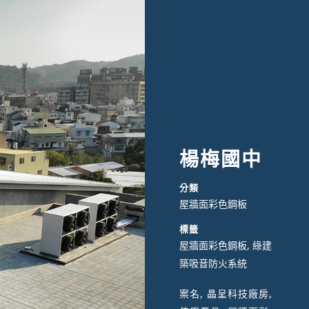
楊梅國中
分類
屋牆面彩色鋼板
標籤
屋牆面彩色鋼板, 綠建
築吸音防火系統
案名, 晶呈科技廠房,