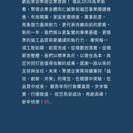
歡迎來到聚德企業官網！ 值此2026馬年新
春，聚德企業全體同仁誠摯祝福您事業穩健推
進、布局開展，家庭安康順遂，萬事如意。
馬象徵力量與耐力，更代表持續向前的節奏。
新的一年，我們將以更紮實的專業基礎、更精
準的施工品質與更嚴謹的執行力， 確保每一
項工程如期、如質完成。從規劃到落實，從細
節到整體，我們以標準為尺，以責任為本，與
您共同打造值得信賴的成果。感謝一路以來的
支持與信任。未來，聚德企業將持續秉持「誠
信、創新、共榮」的理念，在穩健中突破，在
品質中成長。 願馬年同行無懼風雨，步步踏
實，行穩致遠。 祝您馬到成功、再創高峰！
新年快樂！
...