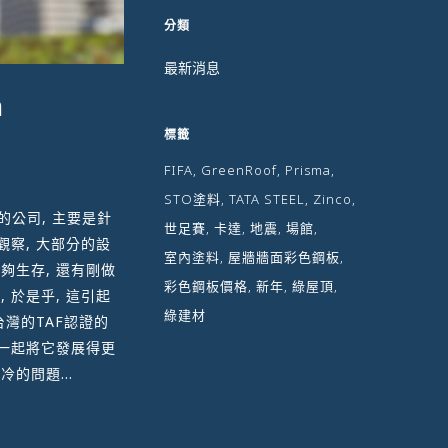
分類
最新消息
m
標籤
FIFA
GreenRoof
Prisma
STO塗料
TATA STEEL
Zinco
的公司, 主要是針
世足賽
卡達
地震
場館
觀察, 大部分的設
室內塗料
屋牆牆面彩色鋼板
能夠生存, 還有剛做
彩色鋼板價格
新年
綠屋頂
 於是乎, 這引起
綠建材
灣的TAF認證的
家一起將它發展得更
的問題...