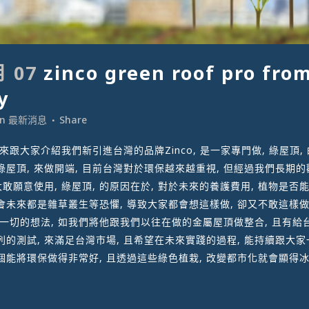
月 07
zinco green roof pro fro
y
in
最新消息
Share
跟大家介紹我們新引進台灣的品牌Zinco, 是一家專門做, 綠屋頂, 
綠屋頂, 來做開端, 目前台灣對於環保越來越重視, 但經過我們長期的
不大敢願意使用, 綠屋頂, 的原因在於, 對於未來的養護費用, 植物是否
會未來都是雜草叢生等恐懼, 導致大家都會想這樣做, 卻又不敢這樣做,
一切的想法, 如我們將他跟我們以往在做的金屬屋頂做整合, 且有給台
列的測試, 來滿足台灣市場, 且希望在未來實踐的過程, 能持續跟大
個能將環保做得非常好, 且透過這些綠色植栽, 改變都市化就會顯得冰冷