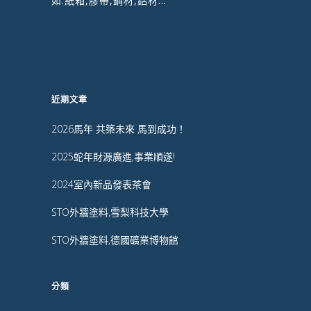
如:紙箱,膠帶,鋼材,鋁材...
近期文章
2026馬年 共築未來 馬到成功！
2025蛇年財源廣進,事業順遂!
2024室內新品發表茶會
STO外牆塗料,雪梨科技大學
STO外牆塗料,德國礦業博物館
分類